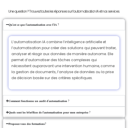
Une question ? Trouvez toutes les réponses sur l’automatisation IA et nos services.
𝐐𝐮’𝐞𝐬𝐭 𝐜𝐞 𝐪𝐮𝐞 𝐥’𝐚𝐮𝐭𝐨𝐦𝐚𝐭𝐢𝐬𝐚𝐭𝐢𝐨𝐧 𝐚𝐯𝐞𝐜 𝐥’𝐈𝐀 ?
L’automatisation IA combine l’intelligence artificielle et
l’automatisation pour créer des solutions qui peuvent traiter,
analyser et réagir aux données de manière autonome. Elle
permet d’automatiser des tâches complexes qui
nécessitent auparavant une intervention humaine, comme
la gestion de documents, l’analyse de données ou la prise
de décision basée sur des critères spécifiques.
𝐂𝐨𝐦𝐦𝐞𝐧𝐭 𝐟𝐨𝐧𝐜𝐭𝐢𝐨𝐧𝐧𝐞 𝐮𝐧 𝐚𝐮𝐝𝐢𝐭 𝐝’𝐚𝐮𝐭𝐨𝐦𝐚𝐭𝐢𝐬𝐚𝐭𝐢𝐨𝐧 ?
𝐐𝐮𝐞𝐥𝐬 𝐬𝐨𝐧𝐭 𝐥𝐞𝐬 𝐛é𝐧é𝐟𝐢𝐜𝐞𝐬 𝐝𝐞 𝐥’𝐚𝐮𝐭𝐨𝐦𝐚𝐭𝐢𝐬𝐚𝐭𝐢𝐨𝐧 𝐩𝐨𝐮𝐫 𝐦𝐨𝐧 𝐞𝐧𝐭𝐫𝐞𝐩𝐫𝐢𝐬𝐞 ?
𝐏𝐫𝐨𝐩𝐨𝐬𝐞𝐳-𝐯𝐨𝐮𝐬 𝐝𝐞𝐬 𝐟𝐨𝐫𝐦𝐚𝐭𝐢𝐨𝐧𝐬?