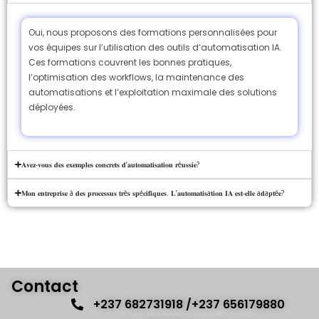
Oui, nous proposons des formations personnalisées pour
vos équipes sur l’utilisation des outils d’automatisation IA.
Ces formations couvrent les bonnes pratiques,
l’optimisation des workflows, la maintenance des
automatisations et l’exploitation maximale des solutions
déployées.
𝐀𝐯𝐞𝐳-𝐯𝐨𝐮𝐬 𝐝𝐞𝐬 𝐞𝐱𝐞𝐦𝐩𝐥𝐞𝐬 𝐜𝐨𝐧𝐜𝐫𝐞𝐭𝐬 𝐝’𝐚𝐮𝐭𝐨𝐦𝐚𝐭𝐢𝐬𝐚𝐭𝐢𝐨𝐧 𝐫é𝐮𝐬𝐬𝐢𝐞?
𝐌𝐨𝐧 𝐞𝐧𝐭𝐫𝐞𝐩𝐫𝐢𝐬𝐞 à 𝐝𝐞𝐬 𝐩𝐫𝐨𝐜𝐞𝐬𝐬𝐮𝐬 𝐭𝐫è𝐬 𝐬𝐩é𝐜𝐢𝐟𝐢𝐪𝐮𝐞𝐬. 𝐋’𝐚𝐮𝐭𝐨𝐦𝐚𝐭𝐢𝐬a𝐭𝐢𝐨𝐧 𝐈𝐀 𝐞𝐬𝐭-𝐞𝐥𝐥𝐞 a𝐝a𝐩𝐭é𝐞?
Contact
+237 682731918 /+237 656179880